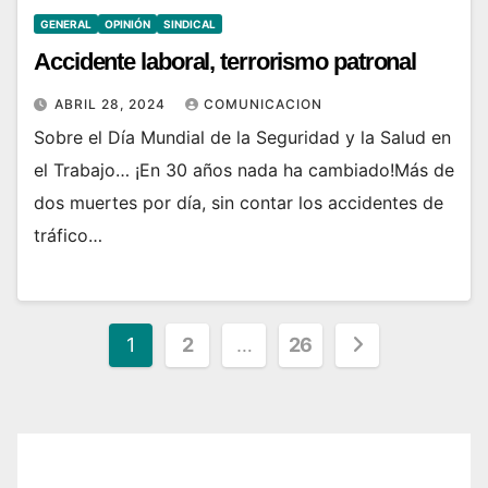
GENERAL
OPINIÓN
SINDICAL
Accidente laboral, terrorismo patronal
ABRIL 28, 2024
COMUNICACION
Sobre el Día Mundial de la Seguridad y la Salud en
el Trabajo… ¡En 30 años nada ha cambiado!Más de
dos muertes por día, sin contar los accidentes de
tráfico…
Paginación
1
2
…
26
de
entradas