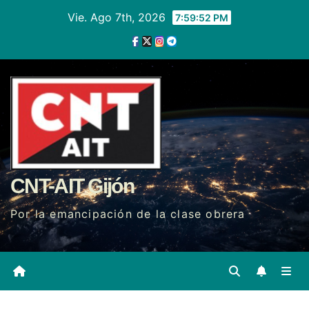
Ir
Vie. Ago 7th, 2026
7:59:54 PM
al
contenido
CNT-AIT Gijón
Por la emancipación de la clase obrera