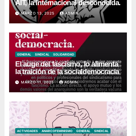
AIT, la internacional desconocida.
MARZO 13, 2025
ADMIN
GENERAL
SINDICAL
SOLIDARIDAD
El auge del fascismo, lo alimenta
la traición de la socialdemocracia
MARZO 11, 2025
ADMIN
ACTIVIDADES
ANARCOFEMINISMO
GENERAL
SINDICAL