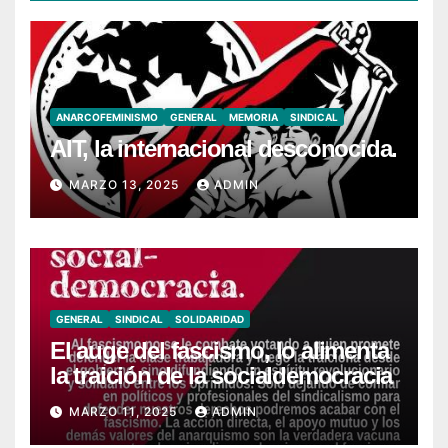
ANARCOFEMINISMO
GENERAL
MEMORIA
SINDICAL
AIT, la internacional desconocida.
MARZO 13, 2025
ADMIN
GENERAL
SINDICAL
SOLIDARIDAD
El auge del fascismo, lo alimenta
la traición de la socialdemocracia
MARZO 11, 2025
ADMIN