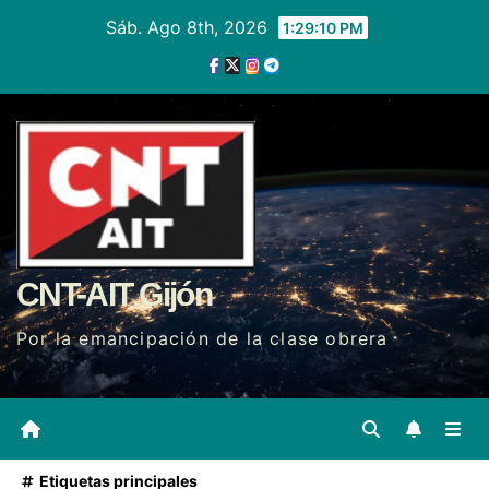
Ir
Sáb. Ago 8th, 2026
1:29:11 PM
al
contenido
CNT-AIT Gijón
Por la emancipación de la clase obrera
Etiquetas principales