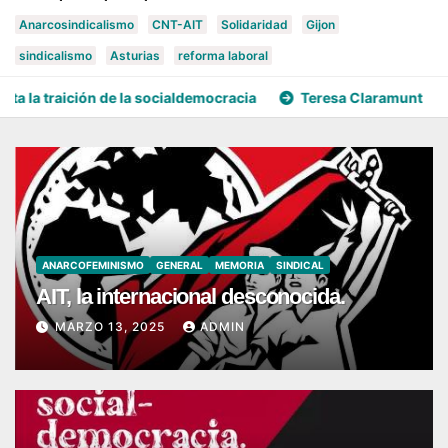
Anarcosindicalismo
CNT-AIT
Solidaridad
Gijon
sindicalismo
Asturias
reforma laboral
e la socialdemocracia
Teresa Claramunt
Ana Villalobos
ANARCOFEMINISMO
GENERAL
MEMORIA
SINDICAL
AIT, la internacional desconocida.
MARZO 13, 2025
ADMIN