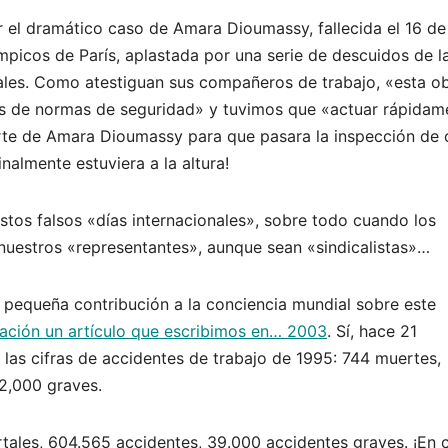
 el dramático caso de Amara Dioumassy, fallecida el 16 de 
picos de París, aplastada por una serie de descuidos de l
ales. Como atestiguan sus compañeros de trabajo, «esta o
os de normas de seguridad» y tuvimos que «actuar rápidam
erte de Amara Dioumassy para que pasara la inspección de 
nalmente estuviera a la altura!
tos falsos «días internacionales», sobre todo cuando los
nuestros «representantes», aunque sean «sindicalistas»…
equeña contribución a la conciencia mundial sobre este
ación un artículo que escribimos en… 2003
. Sí, hace 21
o las cifras de accidentes de trabajo de 1995: 744 muertes,
62,000 graves.
tales, 604.565 accidentes, 39.000 accidentes graves. ¡En c