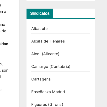
s
en a
Sindicatos
ano
Albacete
n de
Alcala de Henares
cidan
Alcoi (Alicante)
o,
Camargo (Cantabria)
, son
i
Cartagena
er
Enseñanza Madrid
Figueres (GIrona)