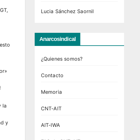
CGT,
Lucia Sánchez Saornil
Anarcosindical
uesto
¿Quienes somos?
or»
Contacto
!
Memoria
 la
CNT-AIT
ad y
AIT-IWA