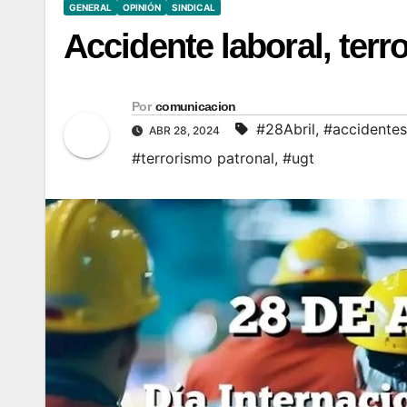
GENERAL
OPINIÓN
SINDICAL
Accidente laboral, terr
Por
comunicacion
#28Abril
,
#accidentes
ABR 28, 2024
#terrorismo patronal
,
#ugt