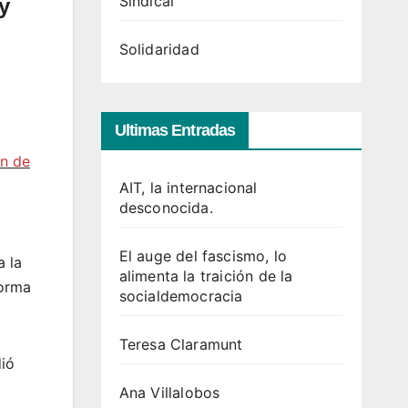
Sindical
y
Solidaridad
Ultimas Entradas
ón de
AIT, la internacional
desconocida.
El auge del fascismo, lo
a la
alimenta la traición de la
forma
socialdemocracia
Teresa Claramunt
dió
Ana Villalobos