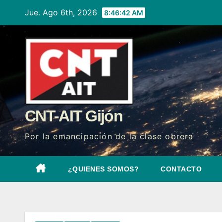
Ir
Jue. Ago 6th, 2026
8:46:43 AM
al
contenido
CNT-AIT Gijón
Por la emancipación de la clase obrera
¿QUIENES SOMOS?
CONTACTO