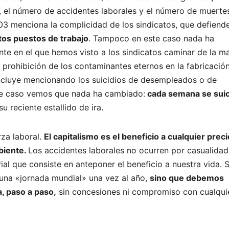
lo, el número de accidentes laborales y el número de muerte
03 menciona la complicidad de los sindicatos, que defiend
os puestos de trabajo
. Tampoco en este caso nada ha
te en el que hemos visto a los sindicatos caminar de la m
a prohibición de los contaminantes eternos en la fabricació
concluye mencionando los suicidios de desempleados o de
te caso vemos que nada ha cambiado:
cada semana se sui
u reciente estallido de ira.
rza laboral.
El capitalismo es el beneficio a cualquier preci
mbiente.
Los accidentes laborales no ocurren por casualidad
al que consiste en anteponer el beneficio a nuestra vida. S
 una «jornada mundial» una vez al año,
sino que debemos
, paso a paso,
sin concesiones ni compromiso con cualqui