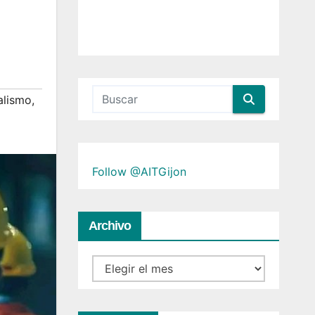
alismo
,
Follow @AITGijon
Archivo
Archivo