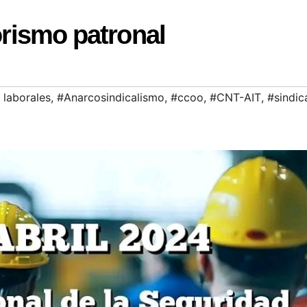
orismo patronal
 laborales
,
#Anarcosindicalismo
,
#ccoo
,
#CNT-AIT
,
#sindic