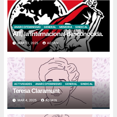
ANARCOFEMINISMO
GENERAL
MEMORIA
SINDICAL
AIT, la internacional desconocida.
MAR 13, 2025
ADMIN
ACTIVIDADES
ANARCOFEMINISMO
GENERAL
SINDICAL
Teresa Claramunt
MAR 4, 2025
ADMIN