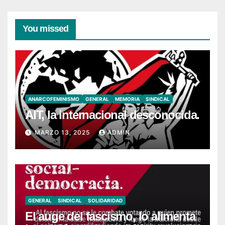
You missed
ANARCOFEMINISMO
GENERAL
MEMORIA
SINDICAL
AIT, la internacional desconocida.
MARZO 13, 2025
ADMIN
GENERAL
SINDICAL
SOLIDARIDAD
El auge del fascismo, lo alimenta