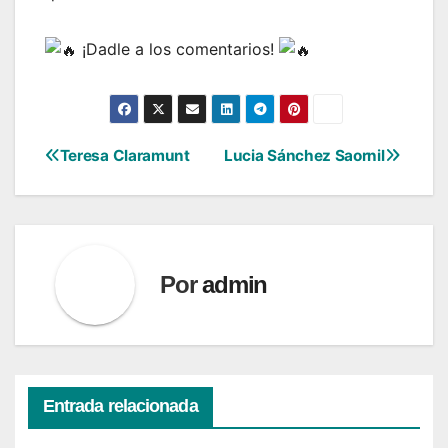
¡Dadle a los comentarios!
Teresa Claramunt
Lucia Sánchez Saornil
Navegación
de
entradas
Por
admin
Entrada relacionada