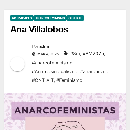
ACTIVIDADES
ANARCOFEMINISMO
GENERAL
Ana Villalobos
Por
admin
#8m
,
#8M2025
,
MAR 4, 2025
#anarcofeminismo
,
#Anarcosindicalismo
,
#anarquismo
,
#CNT-AIT
,
#Feminismo