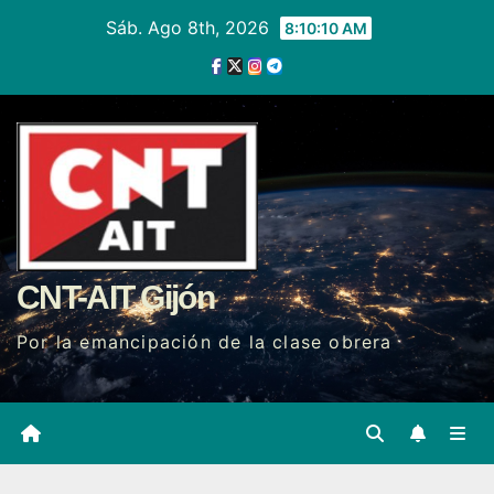
Ir
Sáb. Ago 8th, 2026
8:10:11 AM
al
contenido
CNT-AIT Gijón
Por la emancipación de la clase obrera