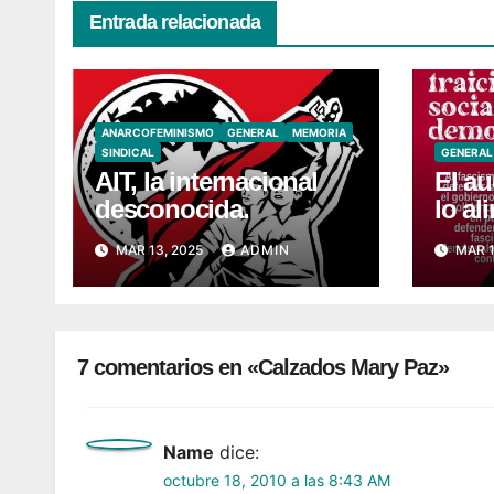
Entrada relacionada
ANARCOFEMINISMO
GENERAL
MEMORIA
SINDICAL
GENERAL
AIT, la internacional
El au
desconocida.
lo al
de la
MAR 13, 2025
ADMIN
MAR 1
7 comentarios en «Calzados Mary Paz»
Name
dice:
octubre 18, 2010 a las 8:43 AM