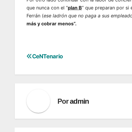
que nunca con el “
plan B
” que preparan por si é
Ferrán (
ese ladrón que no paga a sus emplead
más y cobrar menos”.
CeNTenario
Navegación
de
entradas
Por
admin