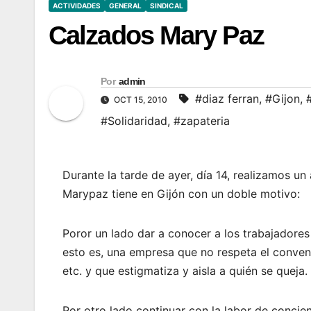
ACTIVIDADES
GENERAL
SINDICAL
Calzados Mary Paz
Por
admin
#diaz ferran
,
#Gijon
,
OCT 15, 2010
#Solidaridad
,
#zapateria
Durante la tarde de ayer, día 14, realizamos un
Marypaz tiene en Gijón con un doble motivo:
Poror un lado dar a conocer a los trabajadores 
esto es, una empresa que no respeta el conven
etc. y que estigmatiza y aisla a quién se queja.
Por otro lado continuar con la labor de concie