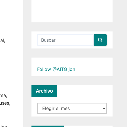
al
,
Follow @AITGijon
Archivo
sma,
uses,
Archivo
tido