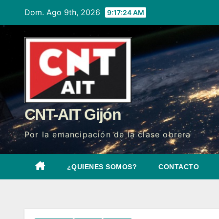
Ir
Dom. Ago 9th, 2026
9:17:25 AM
al
contenido
CNT-AIT Gijón
Por la emancipación de la clase obrera
¿QUIENES SOMOS?
CONTACTO