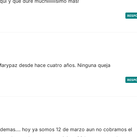
ui y que dure muchiiiiiiisimo mas!
RESP
Marypaz desde hace cuatro años. Ninguna queja
RESP
as demas…. hoy ya somos 12 de marzo aun no cobramos el