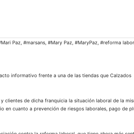
#Mari Paz
,
#marsans
,
#Mary Paz
,
#MaryPaz
,
#reforma labor
 acto informativo frente a una de las tiendas que Calzados
y clientes de dicha franquicia la situación laboral de la mi
io en cuanto a prevención de riesgos laborales, pago de pl
nciación contra la reforma laboral, que tiene ahora más sen