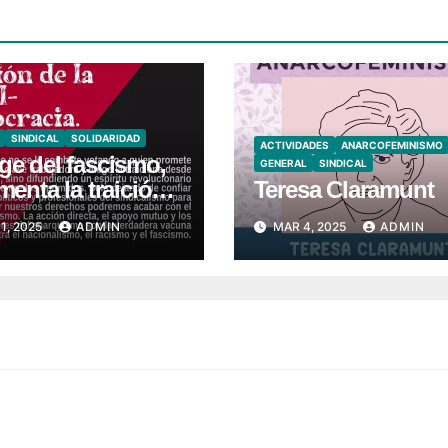
SINDICAL
SOLIDARIDAD
ACTIVIDADES
ANARCOFEMINISMO
ge del fascismo,
GENERAL
SINDICAL
imenta la traición
Teresa Claramunt
 socialdemocracia
1, 2025
ADMIN
MAR 4, 2025
ADMIN