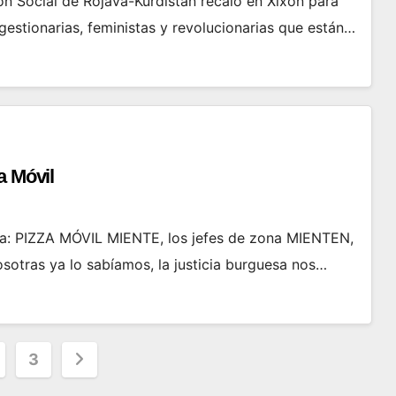
ión Social de Rojava-Kurdistán recaló en Xixón para
gestionarias, feministas y revolucionarias que están…
a Móvil
va: PIZZA MÓVIL MIENTE, los jefes de zona MIENTEN,
otras ya lo sabíamos, la justicia burguesa nos…
ación
3