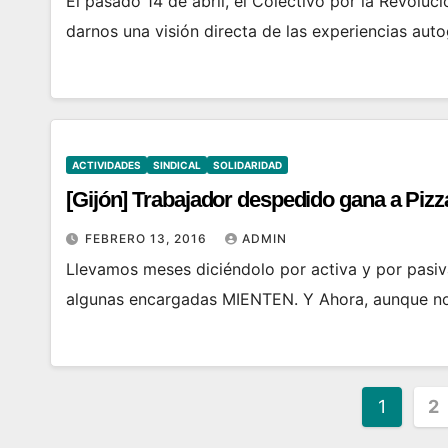
El pasado 14 de abril, el Colectivo por la Revoluc
darnos una visión directa de las experiencias auto
ACTIVIDADES
SINDICAL
SOLIDARIDAD
[Gijón] Trabajador despedido gana a Pizz
FEBRERO 13, 2016
ADMIN
Llevamos meses diciéndolo por activa y por pasi
algunas encargadas MIENTEN. Y Ahora, aunque nos
Pagin
1
2
de