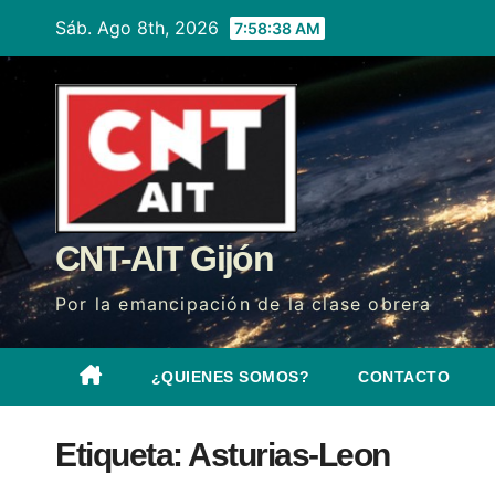
Ir
Sáb. Ago 8th, 2026
7:58:39 AM
al
contenido
CNT-AIT Gijón
Por la emancipación de la clase obrera
¿QUIENES SOMOS?
CONTACTO
Etiqueta:
Asturias-Leon