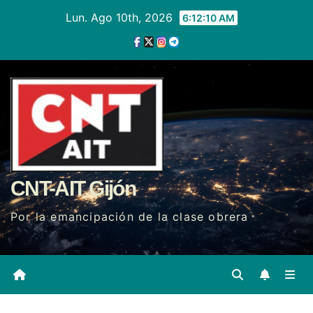
Ir
Lun. Ago 10th, 2026
6:12:11 AM
al
contenido
CNT-AIT Gijón
Por la emancipación de la clase obrera