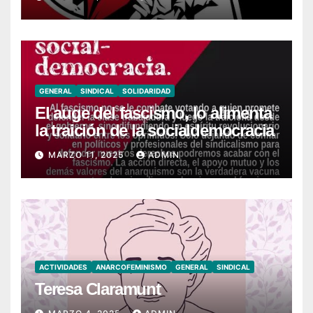
GENERAL
SINDICAL
SOLIDARIDAD
El auge del fascismo, lo alimenta
la traición de la socialdemocracia
MARZO 11, 2025
ADMIN
ACTIVIDADES
ANARCOFEMINISMO
GENERAL
SINDICAL
Teresa Claramunt