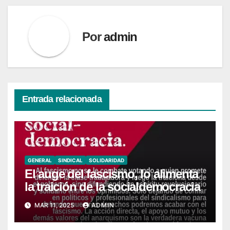
Por
admin
Entrada relacionada
GENERAL
SINDICAL
SOLIDARIDAD
El auge del fascismo, lo alimenta
la traición de la socialdemocracia
MAR 11, 2025
ADMIN