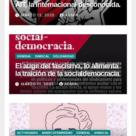
AIT, la internacional desconocida.
MARZO 13, 2025
ADMIN
GENERAL
SINDICAL
SOLIDARIDAD
El auge del fascismo, lo alimenta
la traición de la socialdemocracia
MARZO 11, 2025
ADMIN
ACTIVIDADES
ANARCOFEMINISMO
GENERAL
SINDICAL