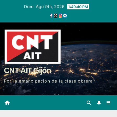
Ir
Dom. Ago 9th, 2026
1:40:41 PM
al
contenido
CNT-AIT Gijón
Por la emancipación de la clase obrera