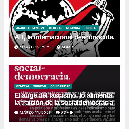
ANARCOFEMINISMO
GENERAL
MEMORIA
SINDICAL
AIT, la internacional desconocida.
MARZO 13, 2025
ADMIN
GENERAL
SINDICAL
SOLIDARIDAD
El auge del fascismo, lo alimenta
la traición de la socialdemocracia
MARZO 11, 2025
ADMIN