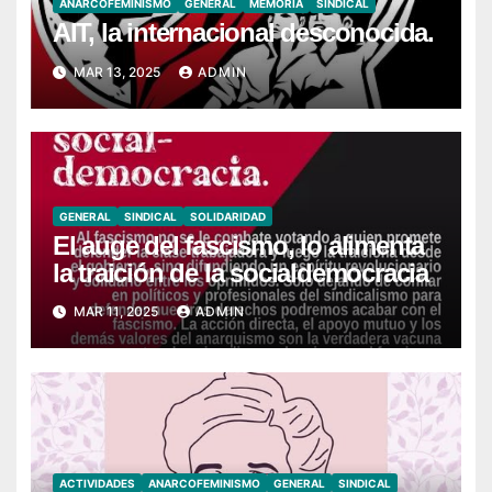
ANARCOFEMINISMO
GENERAL
MEMORIA
SINDICAL
AIT, la internacional desconocida.
MAR 13, 2025
ADMIN
GENERAL
SINDICAL
SOLIDARIDAD
El auge del fascismo, lo alimenta
la traición de la socialdemocracia
MAR 11, 2025
ADMIN
ACTIVIDADES
ANARCOFEMINISMO
GENERAL
SINDICAL