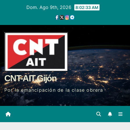
Ir
Dom. Ago 9th, 2026
8:02:34 AM
al
contenido
CNT-AIT Gijón
Por la emancipación de la clase obrera