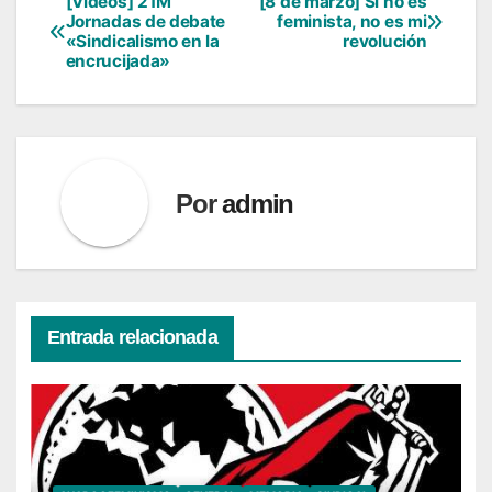
[Vídeos] 21M
[8 de marzo] Si no es
Navegación
Jornadas de debate
feminista, no es mi
«Sindicalismo en la
revolución
de
encrucijada»
entradas
Por
admin
Entrada relacionada