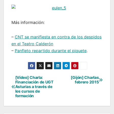
Más información:
–
CNT se manifiesta en contra de los despidos
en el Teatro Calderón
–
Panfleto repartido durante el piquete
.
[Vídeo] Charla:
[Gijón] Charlas
Navegación
Financiación de UGT
febrero 2015
Asturias a través de
de
los cursos de
formación
entradas