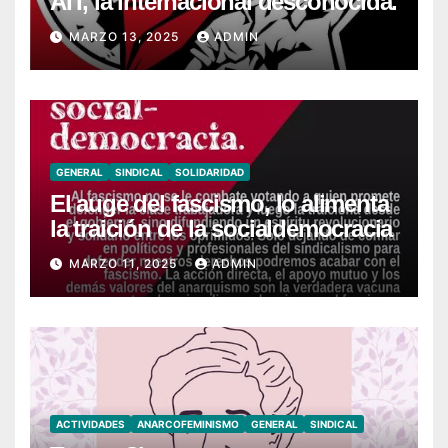
AIT, la internacional desconocida.
MARZO 13, 2025
ADMIN
GENERAL
SINDICAL
SOLIDARIDAD
El auge del fascismo, lo alimenta
la traición de la socialdemocracia
MARZO 11, 2025
ADMIN
ACTIVIDADES
ANARCOFEMINISMO
GENERAL
SINDICAL