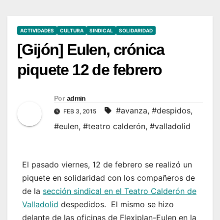
ACTIVIDADES
CULTURA
SINDICAL
SOLIDARIDAD
[Gijón] Eulen, crónica
piquete 12 de febrero
Por
admin
#avanza
,
#despidos
,
FEB 3, 2015
#eulen
,
#teatro calderón
,
#valladolid
El pasado viernes, 12 de febrero se realizó un
piquete en solidaridad con los compañeros de
de la
sección sindical en el Teatro Calderón de
Valladolid
despedidos. El mismo se hizo
delante de las oficinas de Flexiplan-Eulen en la