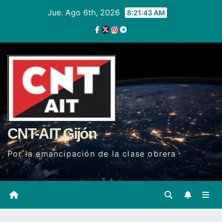
Ir
Jue. Ago 6th, 2026
8:21:44 AM
al
contenido
CNT-AIT Gijón
Por la emancipación de la clase obrera