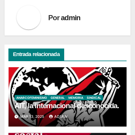
Por
admin
Entrada relacionada
ANARCOFEMINISMO
GENERAL
MEMORIA
SINDICAL
AIT, la internacional desconocida.
MAR 13, 2025
ADMIN