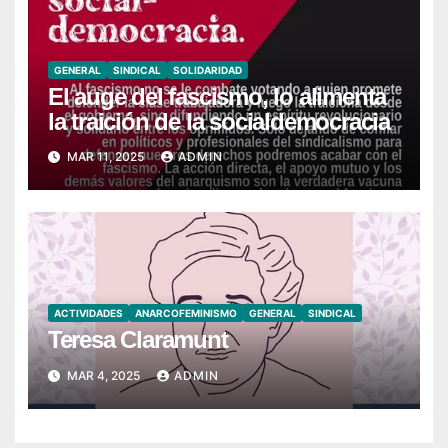
GENERAL
SINDICAL
SOLIDARIDAD
El auge del fascismo, lo alimenta
la traición de la socialdemocracia
MAR 11, 2025
ADMIN
ACTIVIDADES
ANARCOFEMINISMO
GENERAL
SINDICAL
Teresa Claramunt
MAR 4, 2025
ADMIN