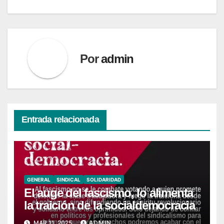
entradas
Por
admin
Entrada relacionada
GENERAL
SINDICAL
SOLIDARIDAD
El auge del fascismo, lo alimenta
la traición de la socialdemocracia
MAR 11, 2025
ADMIN