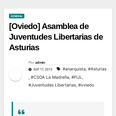
GENERAL
[Oviedo] Asamblea de
Juventudes Libertarias de
Asturias
Por
admin
#anarquista
,
#Asturias
SEP 17, 2013
,
#CSOA La Madreña
,
#FIJL
,
#Juventudes Libertarias
,
#oviedo