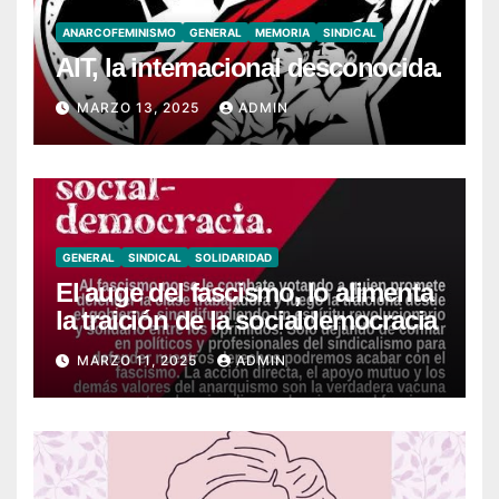
ANARCOFEMINISMO
GENERAL
MEMORIA
SINDICAL
AIT, la internacional desconocida.
MARZO 13, 2025
ADMIN
GENERAL
SINDICAL
SOLIDARIDAD
El auge del fascismo, lo alimenta
la traición de la socialdemocracia
MARZO 11, 2025
ADMIN