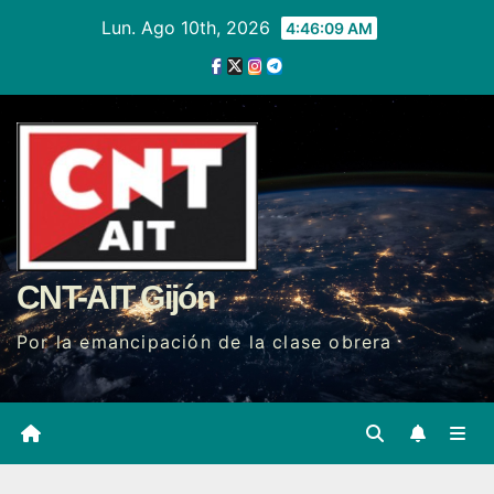
Ir
Lun. Ago 10th, 2026
4:46:10 AM
al
contenido
CNT-AIT Gijón
Por la emancipación de la clase obrera