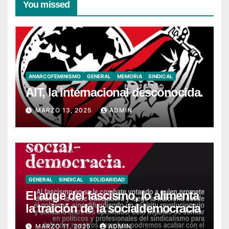
You missed
ANARCOFEMINISMO
GENERAL
MEMORIA
SINDICAL
AIT, la internacional desconocida.
MARZO 13, 2025
ADMIN
GENERAL
SINDICAL
SOLIDARIDAD
El auge del fascismo, lo alimenta
la traición de la socialdemocracia
MARZO 11, 2025
ADMIN