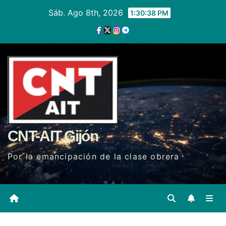
Ir
Sáb. Ago 8th, 2026
1:30:39 PM
al
contenido
CNT-AIT Gijón
Por la emancipación de la clase obrera